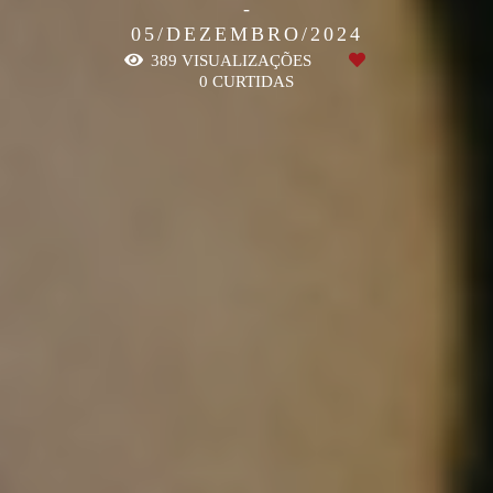
05/DEZEMBRO/2024
389
VISUALIZAÇÕES
0
CURTIDAS