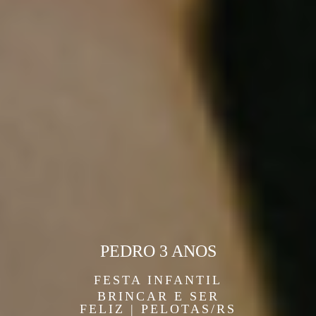
PEDRO 3 ANOS
FESTA INFANTIL
BRINCAR E SER
FELIZ | PELOTAS/RS