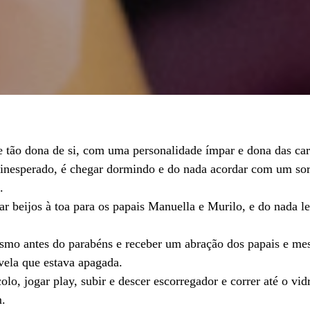
e tão dona de si, com uma personalidade ímpar e dona das car
o inesperado, é chegar dormindo e do nada acordar com um sor
.
r beijos à toa para os papais Manuella e Murilo, e do nada l
esmo antes do parabéns e receber um abração dos papais e me
vela que estava apagada.
colo, jogar play, subir e descer escorregador e correr até o vi
.