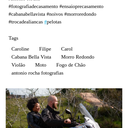
#fotografiadecasamento #ensaioprecasamento
#cabanabellavista #noivos #morroredondo
#trocadealiancas
#
pelotas
Tags
Caroline
Filipe
Carol
Cabana Bella Vista
Morro Redondo
Violão
Moto
Fogo de Chão
antonio rocha fotografias