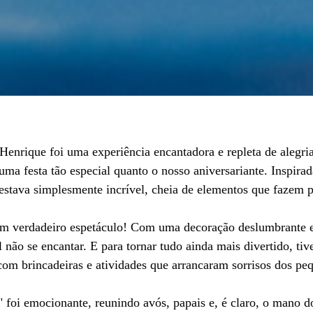
enrique foi uma experiência encantadora e repleta de alegr
uma festa tão especial quanto o nosso aniversariante. Inspira
estava simplesmente incrível, cheia de elementos que fazem p
um verdadeiro espetáculo! Com uma decoração deslumbrante e
l não se encantar. E para tornar tudo ainda mais divertido, ti
com brincadeiras e atividades que arrancaram sorrisos dos pe
foi emocionante, reunindo avós, papais e, é claro, o mano do