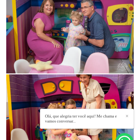
Olá, que alegria ter você aqui! Me chama e
✕
vamos conversar...