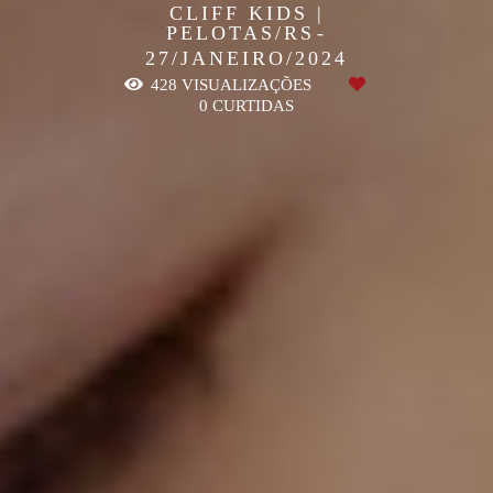
CLIFF KIDS |
PELOTAS/RS
27/JANEIRO/2024
428
VISUALIZAÇÕES
0
CURTIDAS