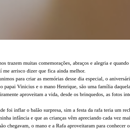
o nos trazem muitas comemorações, abraços e alegria e quand
í me arrisco dizer que fica ainda melhor.
unimos para criar as memórias desse dia especial, o aniversár
o papai Vinicius e o mano Henrique, são uma família daquela
eiramente aproveitam a vida, desde os brinquedos, as fotos in
de foi inflar o balão surpresa, sim a festa da rafa teria um re
inha infância e que as crianças vêm apreciando cada vez mai
ão chegavam, o mano e a Rafa aproveitaram para conhecer os