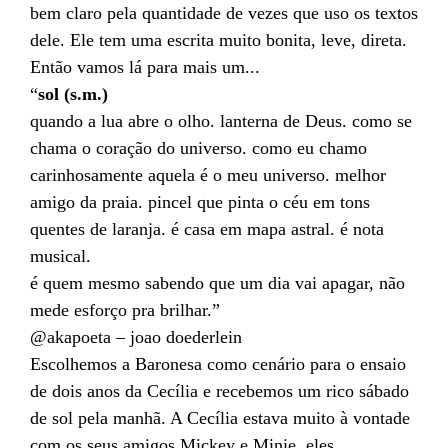
bem claro pela quantidade de vezes que uso os textos
dele. Ele tem uma escrita muito bonita, leve, direta.
Então vamos lá para mais um...
“
sol (s.m.)
quando a lua abre o olho. lanterna de Deus. como se
chama o coração do universo. como eu chamo
carinhosamente aquela é o meu universo. melhor
amigo da praia. pincel que pinta o céu em tons
quentes de laranja. é casa em mapa astral. é nota
musical.
é quem mesmo sabendo que um dia vai apagar, não
mede esforço pra brilhar.”
@akapoeta – joao doederlein
Escolhemos a Baronesa como cenário para o ensaio
de dois anos da Cecília e recebemos um rico sábado
de sol pela manhã. A Cecília estava muito à vontade
com os seus amigos Mickey e Minie, eles