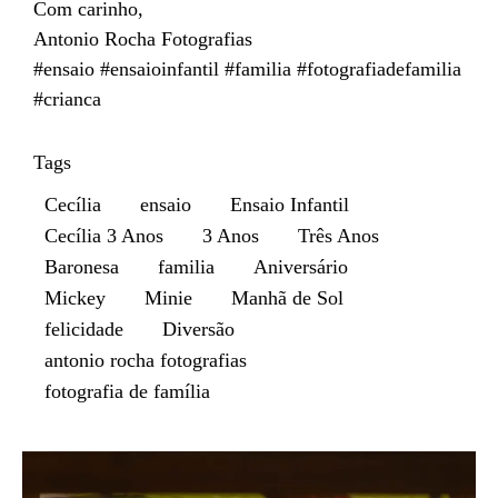
Com carinho,
Antonio Rocha Fotografias
#ensaio #ensaioinfantil #familia #fotografiadefamilia
#crianca
Tags
Cecília
ensaio
Ensaio Infantil
Cecília 3 Anos
3 Anos
Três Anos
Baronesa
familia
Aniversário
Mickey
Minie
Manhã de Sol
felicidade
Diversão
antonio rocha fotografias
fotografia de família