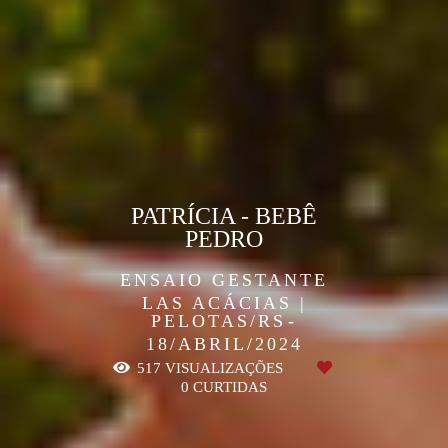
PATRÍCIA - BEBÊ
PEDRO
ENSAIO GESTANTE
LAS ACÁCIAS |
PELOTAS/RS
18/ABRIL/2024
517
VISUALIZAÇÕES
0
CURTIDAS