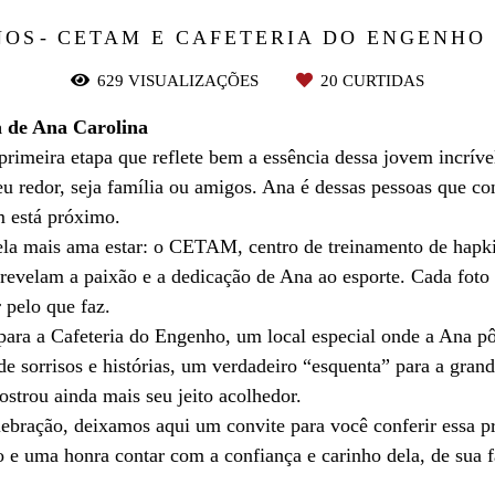
NOS
CETAM E CAFETERIA DO ENGENHO 
629
VISUALIZAÇÕES
20
CURTIDAS
 de Ana Carolina
primeira etapa que reflete bem a essência dessa jovem incrí
eu redor, seja família ou amigos. Ana é dessas pessoas que 
m está próximo.
e ela mais ama estar: o CETAM, centro de treinamento de hapk
 revelam a paixão e a dedicação de Ana ao esporte. Cada foto
 pelo que faz.
para a Cafeteria do Engenho, um local especial onde a Ana pô
de sorrisos e histórias, um verdadeiro “esquenta” para a grand
strou ainda mais seu jeito acolhedor.
ebração, deixamos aqui um convite para você conferir essa pr
e uma honra contar com a confiança e carinho dela, de sua f