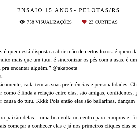
ENSAIO 15 ANOS
PELOTAS/RS
758
VISUALIZAÇÕES
23
CURTIDAS
te. é quem está disposta a abrir mão de certos luxos. é quem
ito mais que um tutu. é sincronizar os pés com a asas. é uma 
oz pra encantar alguém.” @akapoeta
s.
isicamente, cada tem as suas preferências e personalidades. 
 como é linda a relação entre elas, são amigas, confidentes, p
r causa do tutu. Kkkk Pois então elas são bailarinas, dançam b
tra paixão delas... uma boa volta no centro para compras e, f
is começar a conhecer elas e já nos primeiros cliques elas se