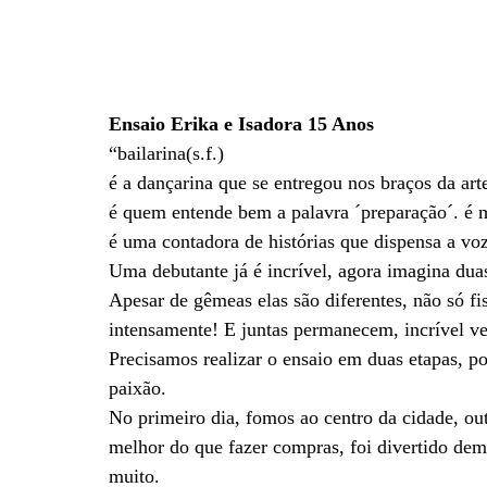
Ensaio Erika e Isadora 15 Anos
“bailarina(s.f.)
é a dançarina que se entregou nos braços da ar
é quem entende bem a palavra ´preparação´. é mu
é uma contadora de histórias que dispensa a v
Uma debutante já é incrível, agora imagina dua
Apesar de gêmeas elas são diferentes, não só f
intensamente! E juntas permanecem, incrível ver
Precisamos realizar o ensaio em duas etapas, po
paixão.
No primeiro dia, fomos ao centro da cidade, ou
melhor do que fazer compras, foi divertido dema
muito.