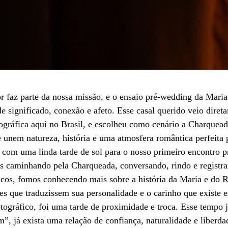
or faz parte da nossa missão, e o ensaio pré-wedding da Maria
e significado, conexão e afeto. Esse casal querido veio dire
tográfica aqui no Brasil, e escolheu como cenário a Charquea
 unem natureza, história e uma atmosfera romântica perfeita
r com uma linda tarde de sol para o nosso primeiro encontro 
os caminhando pela Charqueada, conversando, rindo e registra
oucos, fomos conhecendo mais sobre a história da Maria e do 
es que traduzissem sua personalidade e o carinho que existe en
ográfico, foi uma tarde de proximidade e troca. Esse tempo 
m”, já exista uma relação de confiança, naturalidade e liberd