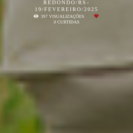
REDONDO/RS
19/FEVEREIRO/2025
397
VISUALIZAÇÕES
0
CURTIDAS