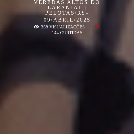
VEREDAS ALTOS DO
LARANJAL |
PELOTAS/RS
09/ABRIL/2025
368
VISUALIZAÇÕES
144
CURTIDAS