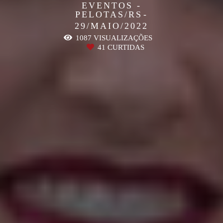
EVENTOS -
PELOTAS/RS
29/MAIO/2022
1087
VISUALIZAÇÕES
41
CURTIDAS