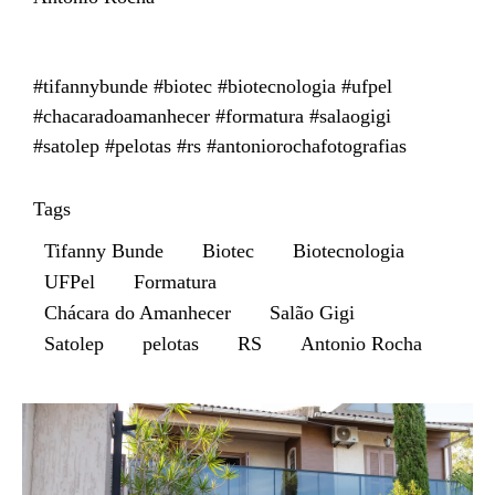
#tifannybunde #biotec #biotecnologia #ufpel
#chacaradoamanhecer #formatura #salaogigi
#satolep #pelotas #rs #antoniorochafotografias
Tags
Tifanny Bunde
Biotec
Biotecnologia
UFPel
Formatura
Chácara do Amanhecer
Salão Gigi
Satolep
pelotas
RS
Antonio Rocha