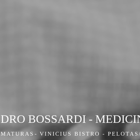
EDRO BOSSARDI - MEDICI
RMATURAS
VINICIUS BISTRO - PELOTAS