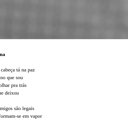
ina
cabeça tá na paz
 no que sou
lhar pra trás
ue deixou
amigos são legais
sformam-se em vapor