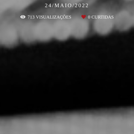
24/MAIO/2022
713
VISUALIZAÇÕES
0
CURTIDAS