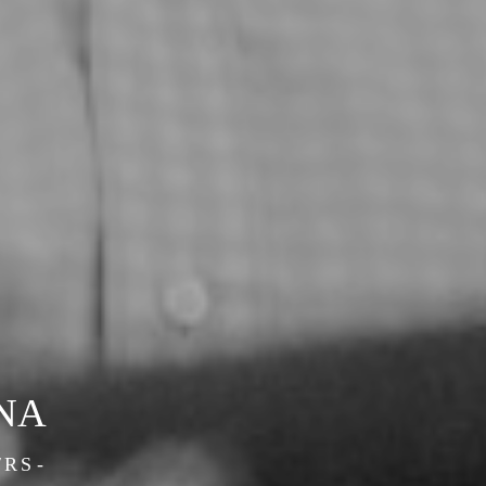
NA
/RS