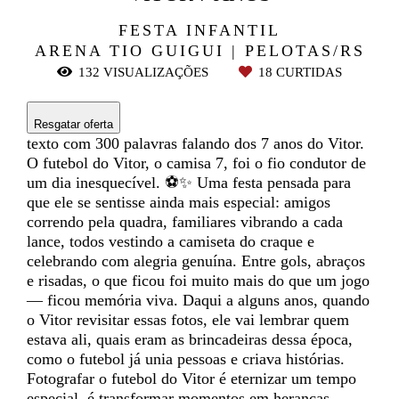
FESTA INFANTIL
ARENA TIO GUIGUI | PELOTAS/RS
132
VISUALIZAÇÕES
18
CURTIDAS
Resgatar oferta
texto com 300 palavras falando dos 7 anos do Vitor.
O futebol do Vitor, o camisa 7, foi o fio condutor de
um dia inesquecível. ⚽✨ Uma festa pensada para
que ele se sentisse ainda mais especial: amigos
correndo pela quadra, familiares vibrando a cada
lance, todos vestindo a camiseta do craque e
celebrando com alegria genuína. Entre gols, abraços
e risadas, o que ficou foi muito mais do que um jogo
— ficou memória viva. Daqui a alguns anos, quando
o Vitor revisitar essas fotos, ele vai lembrar quem
estava ali, quais eram as brincadeiras dessa época,
como o futebol já unia pessoas e criava histórias.
Fotografar o futebol do Vitor é eternizar um tempo
especial, é transformar momentos em heranças