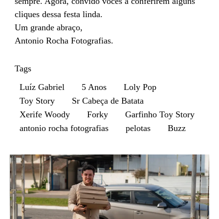
sempre. Agora, convido vocês a conferirem alguns
cliques dessa festa linda.
Um grande abraço,
Antonio Rocha Fotografias.
Tags
Luíz Gabriel
5 Anos
Loly Pop
Toy Story
Sr Cabeça de Batata
Xerife Woody
Forky
Garfinho Toy Story
antonio rocha fotografias
pelotas
Buzz