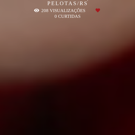
PELOTAS/RS
208
VISUALIZAÇÕES
0
CURTIDAS