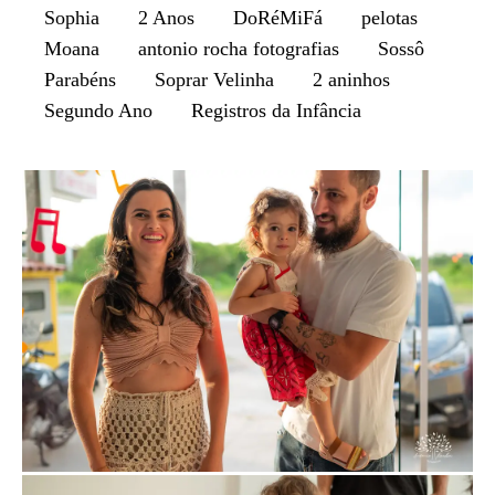
Sophia
2 Anos
DoRéMiFá
pelotas
Moana
antonio rocha fotografias
Sossô
Parabéns
Soprar Velinha
2 aninhos
Segundo Ano
Registros da Infância