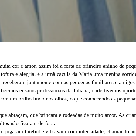
a cor e amor, assim foi a festa de primeiro aninho da peq
ofura e alegria, é a irmã caçula da Maria uma menina sorride
ur receberam juntamente com as pequenas familiares e amigos 
 fizemos ensaios profissionais da Juliana, onde tivemos opor
as com um brilho lindo nos olhos, o que conhecendo as pequenas
, que abraçam, que brincam e rodeadas de muito amor. As cria
ltos não ficaram de fora.
, jogaram futebol e vibravam com intensidade, chamando ate