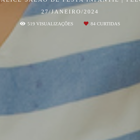
27/JANEIRO/2024
519
VISUALIZAÇÕES
84
CURTIDAS