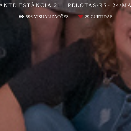
NTE ESTÂNCIA 21 | PELOTAS/RS
24/M
596
VISUALIZAÇÕES
29
CURTIDAS