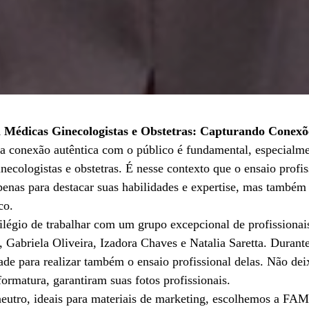
a Médicas Ginecologistas e Obstetras: Capturando Conexõe
a conexão autêntica com o público é fundamental, especialmen
ecologistas e obstetras. É nesse contexto que o ensaio profis
penas para destacar suas habilidades e expertise, mas também 
co.
ilégio de trabalhar com um grupo excepcional de profissionai
 Gabriela Oliveira, Izadora Chaves e Natalia Saretta. Durante
ade para realizar também o ensaio profissional delas. Não de
rmatura, garantiram suas fotos profissionais.
neutro, ideais para materiais de marketing, escolhemos a F