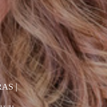
AS |
AS/RS