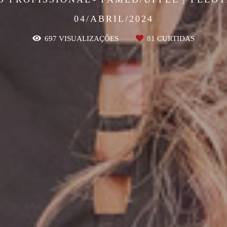
04/ABRIL/2024
697
VISUALIZAÇÕES
81
CURTIDAS