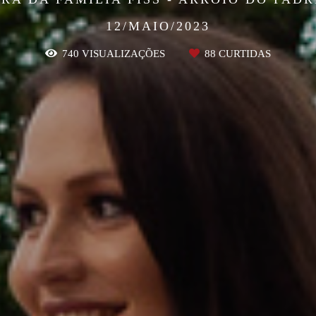
12/MAIO/2023
740
VISUALIZAÇÕES
88
CURTIDAS