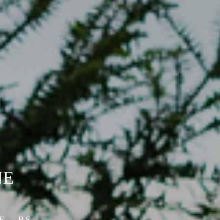
NE
E - RS