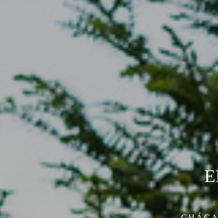
E
CHÁCA