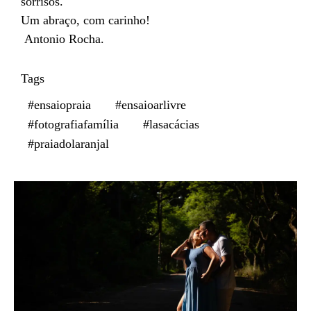
sorrisos.
Um abraço, com carinho!
Antonio Rocha.
Tags
#ensaiopraia
#ensaioarlivre
#fotografiafamília
#lasacácias
#praiadolaranjal