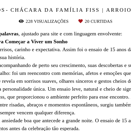
OS
CHÁCARA DA FAMÍLIA FISS | ARROIO
228
VISUALIZAÇÕES
20
CURTIDAS
palavras
, ajustado para site e com linguagem envolvente:
ara Começar a Viver um Sonho
orrisos, carinho e expectativa. Assim foi o ensaio de 15 ano
ua história.
, acompanhando de perto seu crescimento, suas descobertas e 
abalho: foi um reencontro com memórias, afetos e emoções qu
revela em sorrisos suaves, olhares sinceros e gestos cheios d
a personalidade única. Um ensaio leve, natural e cheio de sign
ss, que proporcionou o ambiente perfeito para esse encontro. 
Entre risadas, abraços e momentos espontâneos, surgiu também 
 sempre vencem qualquer diferença.
 ansiedade boa que antecede a grande noite. O ensaio de 15 
entos antes da celebração tão esperada.