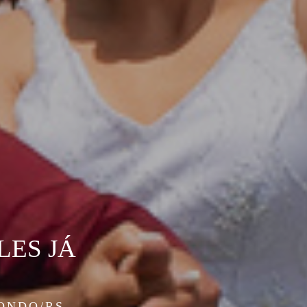
LES JÁ
ONDO/RS