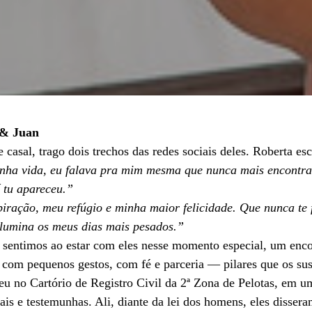
 & Juan
 casal, trago dois trechos das redes sociais deles. Roberta es
inha vida, eu falava pra mim mesma que nunca mais encontr
í tu apareceu.”
iração, meu refúgio e minha maior felicidade. Que nunca te 
o ilumina os meus dias mais pesados.”
e sentimos ao estar com eles nesse momento especial, um enc
 com pequenos gestos, com fé e parceria — pilares que os su
ceu no Cartório de Registro Civil da 2ª Zona de Pelotas, em
is e testemunhas. Ali, diante da lei dos homens, eles dissera