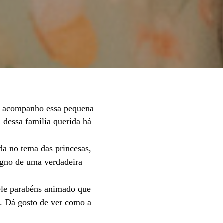
e acompanho essa pequena
a dessa família querida há
da no tema das princesas,
igno de uma verdadeira
uele parabéns animado que
a. Dá gosto de ver como a