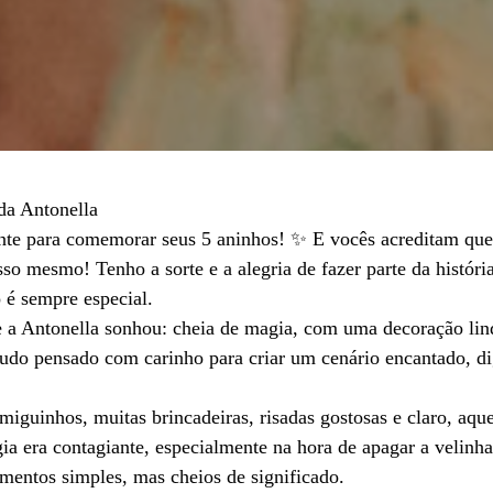
da Antonella
ante para comemorar seus 5 aninhos! ✨ E vocês acreditam qu
sso mesmo! Tenho a sorte e a alegria de fazer parte da históri
 é sempre especial.
ue a Antonella sonhou: cheia de magia, com uma decoração lin
do pensado com carinho para criar um cenário encantado, d
iguinhos, muitas brincadeiras, risadas gostosas e claro, aq
ia era contagiante, especialmente na hora de apagar a velinh
omentos simples, mas cheios de significado.