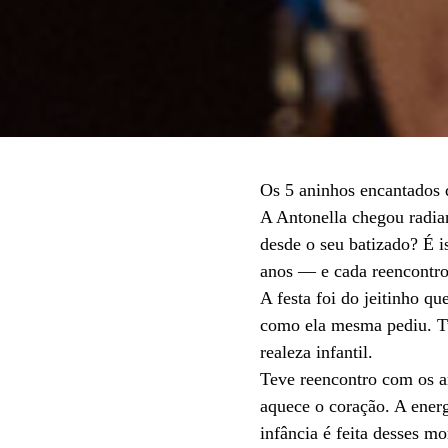
Os 5 aninhos encantados 
A Antonella chegou radi
desde o seu batizado? É i
anos — e cada reencontro
A festa foi do jeitinho q
como ela mesma pediu. Tu
realeza infantil.
Teve reencontro com os am
aquece o coração. A energ
infância é feita desses m