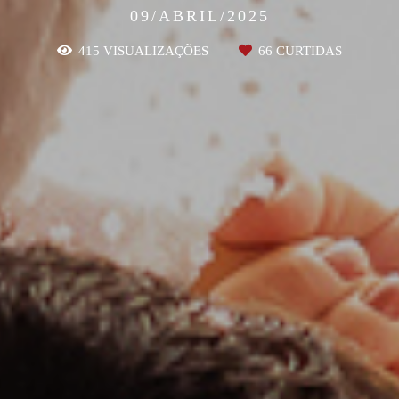
09/ABRIL/2025
415
VISUALIZAÇÕES
66
CURTIDAS